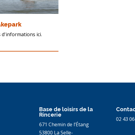
kepark
 d'informations ici.
Base de loisirs de la
Contac
Rincerie
02 43 06
671 Chemin de l’Étang
53800 La Selle-